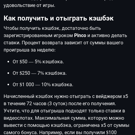
удовольствие от игры.
Как получить и отыграть кэшбэк
Чтобы получить кэшбэк, достаточно быть
зарегистрированным игроком
Pinco
и активно делать
ставки. Процент возврата зависит от суммы вашего
проигрыша за неделю:
От $50 — 5% кэшбэка.
От $250 — 7% кэшбэка.
От $1 000 — 10% кэшбэка.
Начисленный кэшбэк нужно отыграть с вейджером x5
в течение 72 часов (3 суток) после его получения.
Учтите, что для отыгрыша подходят только ставки в
видеослотах. Максимальная сумма, которую можно
вывести с помощью кэшбэка, ограничена x5 от суммы
самого бонуса. Например, если вы получили $100