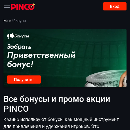
Вход
Main
/
Бонусы
Бонусы
Забрать
Приветственный
бонус!
Получить!
Все бонусы и промо акции
PINCO
Казино используют бонусы как мощный инструмент
для привлечения и удержания игроков. Это