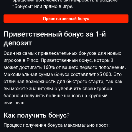
“Бонусы” или прямо в игре.
Приветственный бонус
Приветственный бонус за 1-й
депозит
Один из самых привлекательных бонусов для новых
игроков в Pinco. Приветственный бонус, который
может достигать 160% от вашего первого пополнения.
Максимальная сумма бонуса составляет $5 000. Это
отличная возможность для быстрого старта, так как
вы можете значительно увеличить свой игровой
баланс и получить больше шансов на крупный
выигрыш.
Как получить бонус?
Процесс получения бонуса максимально прост: