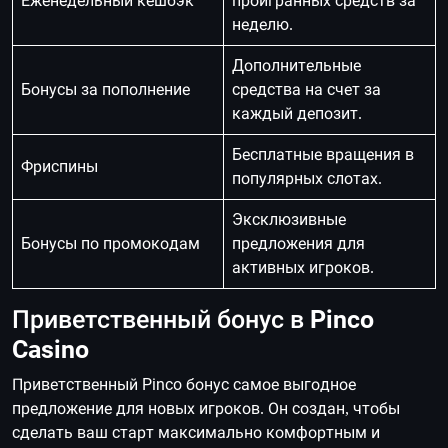
Еженедельный кешбэк
проигранных средств за
неделю.
Дополнительные
Бонусы за пополнение
средства на счет за
каждый депозит.
Бесплатные вращения в
Фриспины
популярных слотах.
Эксклюзивные
Бонусы по промокодам
предложения для
активных игроков.
Приветственный бонус в
Pinco
Casino
Приветственный Pinco бонус самое выгодное
предложение для новых игроков. Он создан, чтобы
сделать ваш старт максимально комфортным и