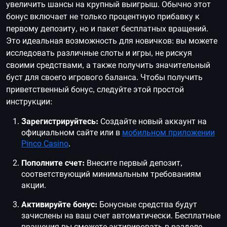
увеличить шансы на крупный выигрыш. Обычно этот
бонус включает не только процентную прибавку к
первому депозиту, но и пакет бесплатных вращений.
Это идеальная возможность для новичков: вы можете
исследовать различные слоты и игры, не рискуя
своими средствами, а также получить значительный
буст для своего игрового баланса. Чтобы получить
приветственный бонус, следуйте этой простой
инструкции:
Зарегистрируйтесь:
Создайте новый аккаунт на
официальном сайте или в
мобильном приложении
Pinco Casino
.
Пополните счет:
Внесите первый депозит,
соответствующий минимальным требованиям
акции.
Активируйте бонус:
Бонусные средства будут
зачислены на ваш счет автоматически. Бесплатные
вращения вы сможете активировать в разделе