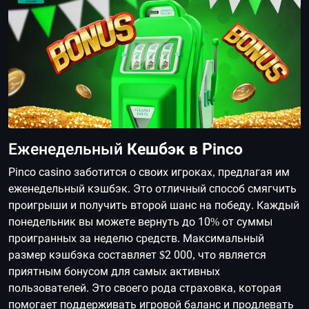
Еженедельный
Кешбэк в Pinco
Pinco сasino заботится о своих игроках, предлагая им
еженедельный кэшбэк. Это отличный способ смягчить
проигрыши и получить второй шанс на победу. Каждый
понедельник вы можете вернуть до 10% от суммы
проигранных за неделю средств. Максимальный
размер кэшбэка составляет $2 000, что является
приятным бонусом для самых активных
пользователей. Это своего рода страховка, которая
помогает поддерживать игровой баланс и продлевать